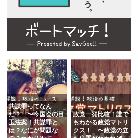
共謀罪ってなん
だ？ 〜今国会の目
政党一発比較！誰で
玉法案！共謀罪と
もわかる政党マトリ
は？なにが問題な
クス！ 〜政党の立