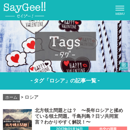
MENU
- タグ「ロシア」の記事一覧 -
>
ロシア
ホーム
北方領土問題とは？ 〜長年ロシアと揉め
ている領土問題。千島列島？日ソ共同宣
言？わかりやすく解説！〜
2017年01月14日
外交の課題