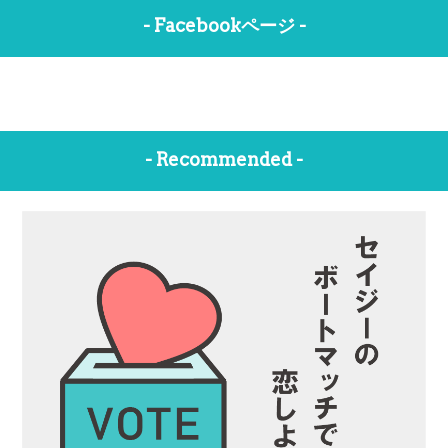
- Facebookページ -
- Recommended -