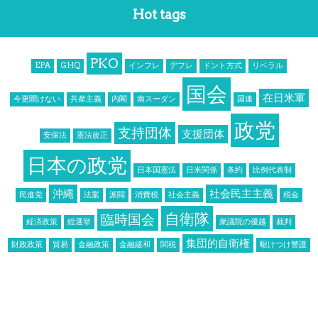
Hot tags
PKO
EPA
GHQ
インフレ
デフレ
ドント方式
リベラル
国会
在日米軍
今更聞けない
共産主義
内閣
南スーダン
国連
政党
支持団体
支援団体
安保法
憲法改正
日本の政党
日本国憲法
日米関係
条約
比例代表制
沖縄
社会民主主義
民進党
法案
派閥
消費税
社会主義
税金
自衛隊
臨時国会
経済政策
総選挙
衆議院の優越
裁判
集団的自衛権
財政政策
貿易
金融政策
金融緩和
関税
駆けつけ警護