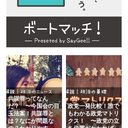
共謀罪ってなん
だ？ 〜今国会の目
政党一発比較！誰で
玉法案！共謀罪と
もわかる政党マトリ
は？なにが問題な
クス！ 〜政党の立