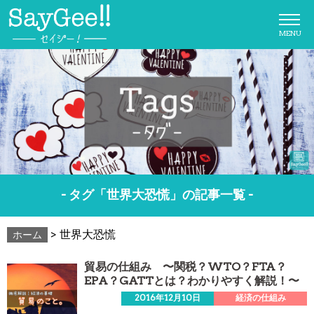
MENU
- タグ「世界大恐慌」の記事一覧 -
>
世界大恐慌
ホーム
貿易の仕組み 〜関税？WTO？FTA？
EPA？GATTとは？わかりやすく解説！〜
2016年12月10日
経済の仕組み