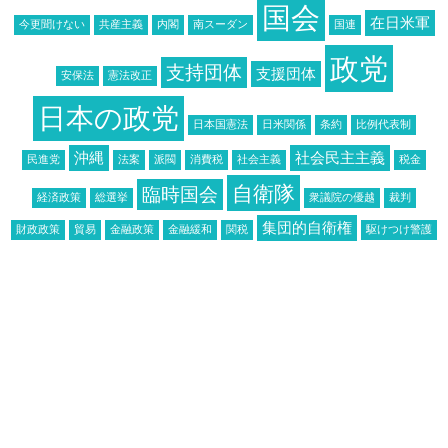
国会
在日米軍
今更聞けない
共産主義
内閣
南スーダン
国連
政党
支持団体
支援団体
安保法
憲法改正
日本の政党
日本国憲法
日米関係
条約
比例代表制
沖縄
社会民主主義
民進党
法案
派閥
消費税
社会主義
税金
自衛隊
臨時国会
経済政策
総選挙
衆議院の優越
裁判
集団的自衛権
財政政策
貿易
金融政策
金融緩和
関税
駆けつけ警護