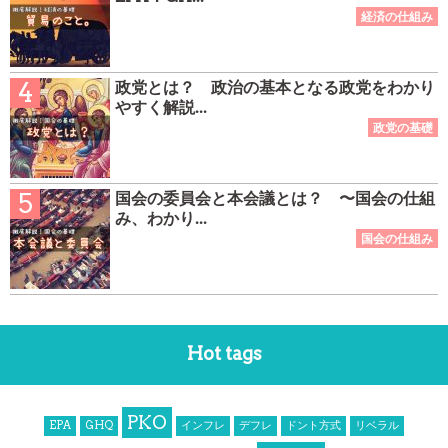
政党とは？ 政治の基本となる政党をわかり
やすく解説...
国会の委員会と本会議とは？ 〜国会の仕組
み、わかり...
Hot tags
PKO
EPA
GHQ
インフレ
デフレ
ドント方式
リベラル