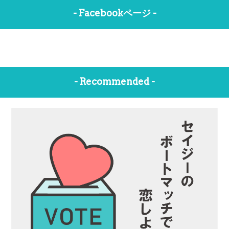
- Facebookページ -
- Recommended -