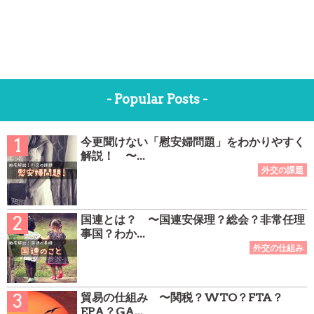
- Popular Posts -
今更聞けない「慰安婦問題」をわかりやすく
解説！ 〜...
国連とは？ 〜国連安保理？総会？非常任理
事国？わか...
貿易の仕組み 〜関税？WTO？FTA？
EPA？GA...