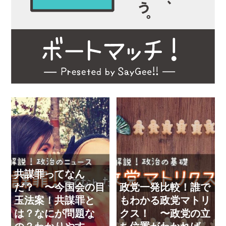
共謀罪ってなん
だ？ 〜今国会の目
政党一発比較！誰で
玉法案！共謀罪と
もわかる政党マトリ
は？なにが問題な
クス！ 〜政党の立