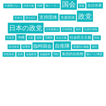
国会
在日米軍
今更聞けない
共産主義
内閣
南スーダン
国連
政党
支持団体
支援団体
安保法
憲法改正
日本の政党
日本国憲法
日米関係
条約
比例代表制
沖縄
社会民主主義
民進党
法案
派閥
消費税
社会主義
税金
自衛隊
臨時国会
経済政策
総選挙
衆議院の優越
裁判
集団的自衛権
財政政策
貿易
金融政策
金融緩和
関税
駆けつけ警護