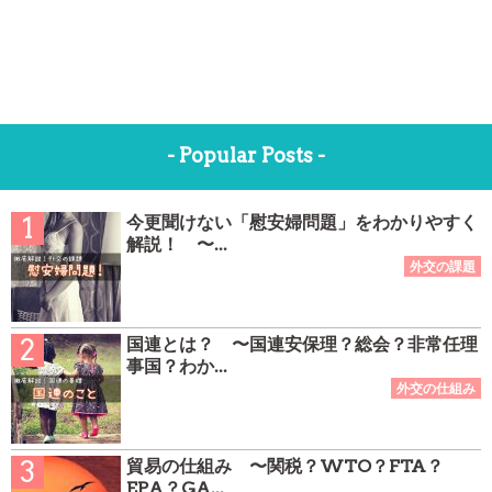
- Popular Posts -
今更聞けない「慰安婦問題」をわかりやすく
解説！ 〜...
国連とは？ 〜国連安保理？総会？非常任理
事国？わか...
貿易の仕組み 〜関税？WTO？FTA？
EPA？GA...