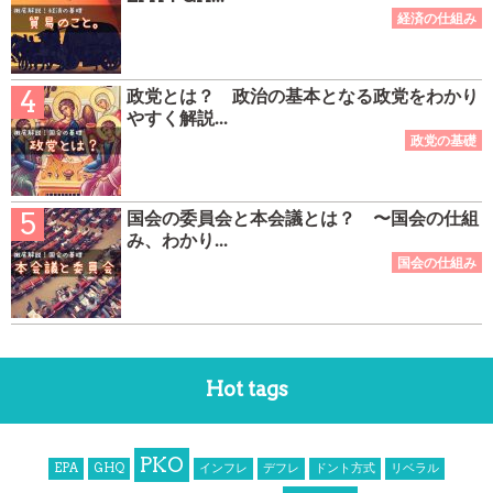
政党とは？ 政治の基本となる政党をわかり
やすく解説...
国会の委員会と本会議とは？ 〜国会の仕組
み、わかり...
Hot tags
PKO
EPA
GHQ
インフレ
デフレ
ドント方式
リベラル