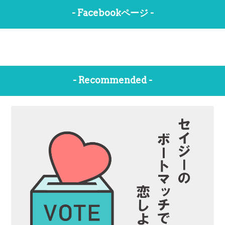
- Facebookページ -
- Recommended -