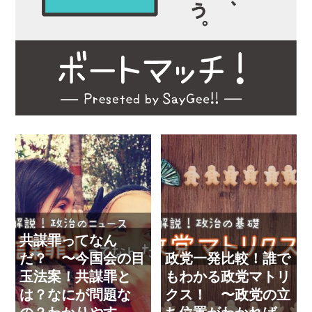
共謀罪ってなん
だ？ 〜今国会の目
政党一発比較！誰で
玉法案！共謀罪と
もわかる政党マトリ
は？なにが問題な
クス！ 〜政党の立