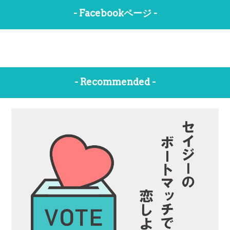
- Facebookページ -
- Recommended -