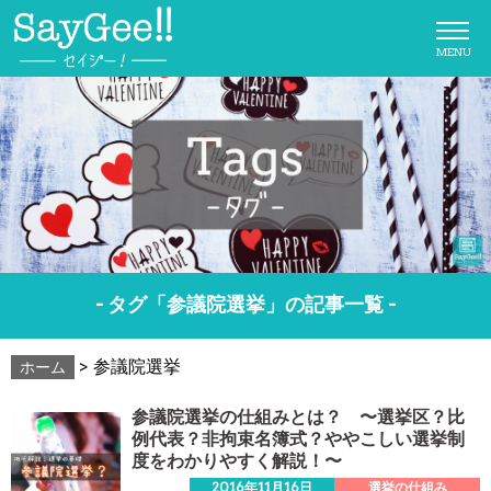
MENU
- タグ「参議院選挙」の記事一覧 -
>
参議院選挙
ホーム
参議院選挙の仕組みとは？ 〜選挙区？比
例代表？非拘束名簿式？ややこしい選挙制
度をわかりやすく解説！〜
2016年11月16日
選挙の仕組み