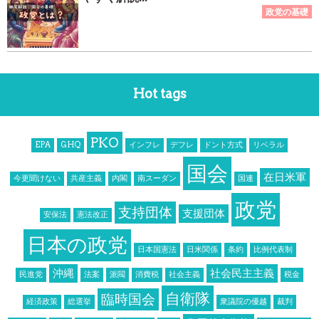
Hot tags
PKO
EPA
GHQ
インフレ
デフレ
ドント方式
リベラル
国会
在日米軍
今更聞けない
共産主義
内閣
南スーダン
国連
政党
支持団体
支援団体
安保法
憲法改正
日本の政党
日本国憲法
日米関係
条約
比例代表制
沖縄
社会民主主義
民進党
法案
派閥
消費税
社会主義
税金
自衛隊
臨時国会
経済政策
総選挙
衆議院の優越
裁判