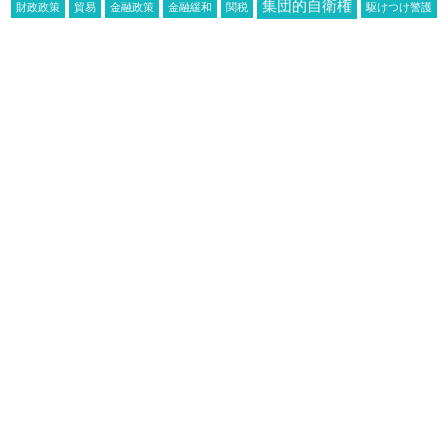
集団的自衛権
財政政策
貿易
金融政策
金融緩和
関税
駆けつけ警護