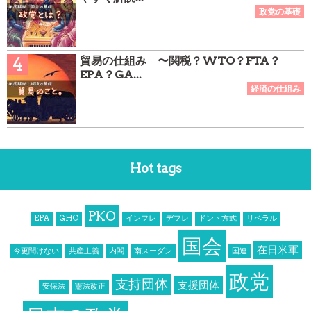
貿易の仕組み 〜関税？WTO？FTA？
EPA？GA...
Hot tags
PKO
EPA
GHQ
インフレ
デフレ
ドント方式
リベラル
国会
在日米軍
今更聞けない
共産主義
内閣
南スーダン
国連
政党
支持団体
支援団体
安保法
憲法改正