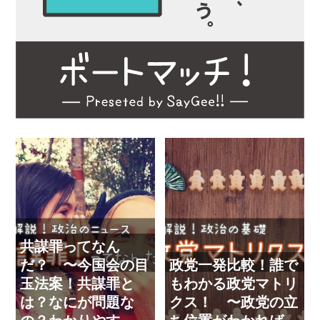
共謀罪ってなん
だ？ 〜今国会の目
政党一発比較！誰で
玉法案！共謀罪と
もわかる政党マトリ
は？なにが問題な
クス！ 〜政党の立