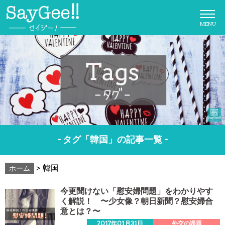
MENU
- タグ「韓国」の記事一覧 -
>
韓国
ホーム
今更聞けない「慰安婦問題」をわかりやす
く解説！ 〜少女像？朝日新聞？慰安婦合
意とは？〜
2017年01月31日
外交の課題