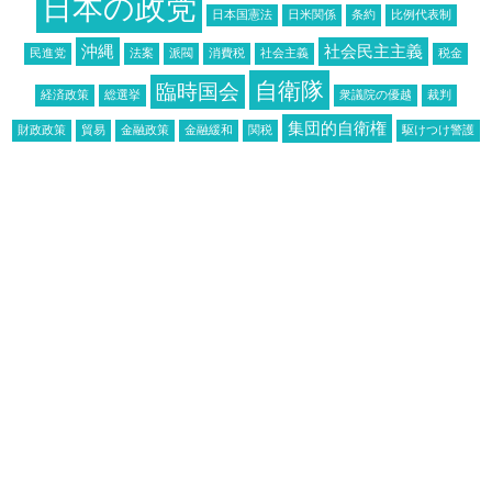
日本の政党
日本国憲法
日米関係
条約
比例代表制
沖縄
社会民主主義
民進党
法案
派閥
消費税
社会主義
税金
自衛隊
臨時国会
経済政策
総選挙
衆議院の優越
裁判
集団的自衛権
財政政策
貿易
金融政策
金融緩和
関税
駆けつけ警護