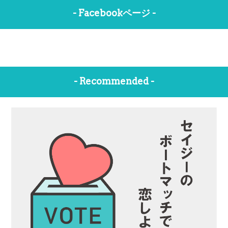
- Facebookページ -
- Recommended -