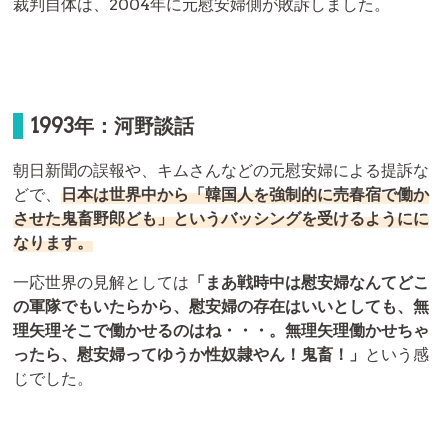
裁判自体は、2004年に元慰安婦側が敗訴しました。
1993年：河野談話
朝日新聞の誤報や、キムさんなどの元慰安婦による提訴な
どで、
日本は世界中から「韓国人を強制的に売春宿で働か
させた鬼畜野郎ども」というバッシングを受けるようにに
なります。
一応世界の見解としては
「まあ戦時中は慰安婦なんてどこ
の軍隊でもいたらから、慰安婦の存在はいいとしても、無
理矢理そこで働かせるのはね・・・。無理矢理働かせちゃ
ったら、慰安婦ってゆうか性奴隷やん！鬼畜！」
という感
じでした。