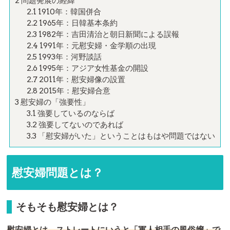
2
問題発展の経緯
2.1
1910年：韓国併合
2.2
1965年：日韓基本条約
2.3
1982年：吉田清治と朝日新聞による誤報
2.4
1991年：元慰安婦・金学順の出現
2.5
1993年：河野談話
2.6
1995年：アジア女性基金の開設
2.7
2011年：慰安婦像の設置
2.8
2015年：慰安婦合意
3
慰安婦の「強要性」
3.1
強要しているのならば
3.2
強要してないのであれば
3.3
「慰安婦がいた」ということはもはや問題ではない
慰安婦問題とは？
そもそも慰安婦とは？
慰安婦とは、ストレートにいうと「軍人相手の風俗嬢」で