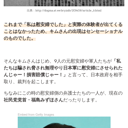
出典：http://dogma.at.webry.info/201408/article_6.html
これまで「私は慰安婦でした」と実際の体験者が出てくる
ことはなかったため、キムさんの出現はセンセーショナル
のものでした。
そんなキムさんはじめ、9人の元慰安婦や軍人たちが
「私
たちは騙され脅され無理やり日本軍に慰安婦にさせられた
んじゃー！損害賠償じゃー！」
と言って、日本政府を相手
取り、裁判を起こします。
ちなみにこの時の慰安婦側の弁護士たちの一人が、現在の
社民党党首・福島みずほさん
だったりします。
Embed from Getty Images