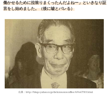
働かせるために拉致りまくったんだよねー」といきなり証
言をし始めました。（後に嘘とバレる）
出典：http://blogs.yahoo.co.jp/deliciousicecoffee/49447783.html