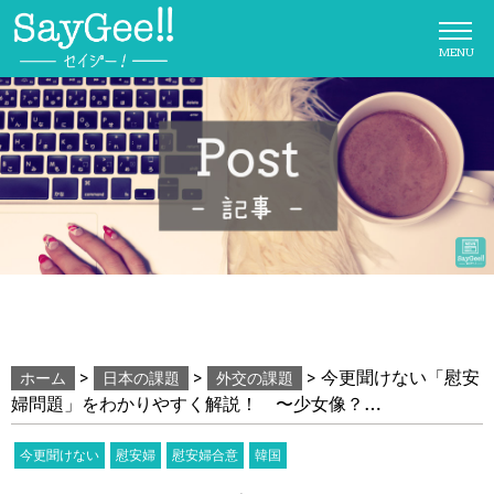
MENU
>
>
>
今更聞けない「慰安
ホーム
日本の課題
外交の課題
婦問題」をわかりやすく解説！ 〜少女像？…
今更聞けない
慰安婦
慰安婦合意
韓国